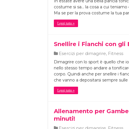
In estate avere una bella pancia tonica
costume si sa… la cosa a cui teniamo di
Ma se per la prova costume la tua pa
Leggi tutto »
Snellire i Fianchi con gli 
Esercizi per dimagrire
,
Fitness
Dimagrire con lo sport è quello che io d
nello stesso tempo andare a tonificar
corpo. Quindi anche per snellire i fian
che vanno a depositarsi sempre sulle
Leggi tutto »
Allenamento per Gambe 
minuti!
Esercizi per dimagrire
,
Fitness