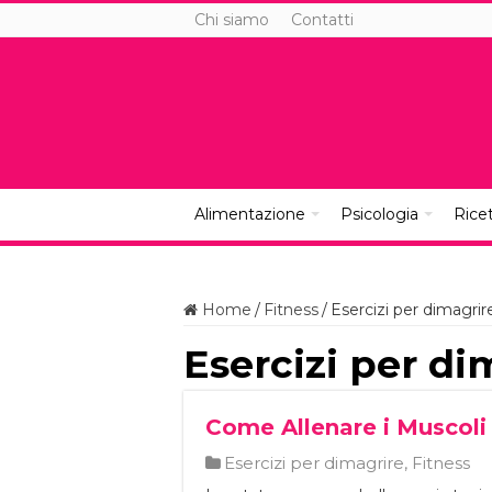
Chi siamo
Contatti
Alimentazione
Psicologia
Rice
Home
/
Fitness
/
Esercizi per dimagrir
Esercizi per di
Come Allenare i Muscoli
Esercizi per dimagrire
,
Fitness