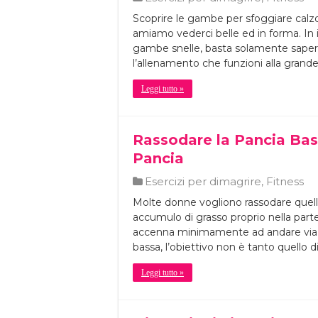
Scoprire le gambe per sfoggiare calzon
amiamo vederci belle ed in forma. In
gambe snelle, basta solamente sapere
l’allenamento che funzioni alla gran
Leggi tutto »
Rassodare la Pancia Bass
Pancia
Esercizi per dimagrire
,
Fitness
Molte donne vogliono rassodare quella
accumulo di grasso proprio nella part
accenna minimamente ad andare via. M
bassa, l’obiettivo non è tanto quello d
Leggi tutto »