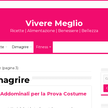
Vivere Meglio
Ricette | Alimentazione | Benessere | Bellezza
tte
Dimagrire
Fitness
e (pagina 3)
magrire
 Addominali per la Prova Costume