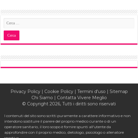
Privacy Policy
|
Cookie Policy
|
Termini d'uso
|
Sitemap
Chi Siamo
|
Contatta Vivere Meglio
© Copyright 2026, Tutti i diritti sono riservati
I contenuti del sito sono scritti puramente a carattere informativo e non
intendono sostituire il parere del proprio medico curante o di un
operatore sanitario, il loro scopo è fornire spunti all'utente da
approfondire con il proprio medico, dietologo, psicologo o allenatore
sportivo.