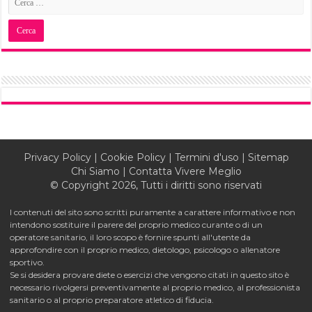
Privacy Policy
|
Cookie Policy
|
Termini d'uso
|
Sitemap
Chi Siamo
|
Contatta Vivere Meglio
© Copyright 2026, Tutti i diritti sono riservati
I contenuti del sito sono scritti puramente a carattere informativo e non
intendono sostituire il parere del proprio medico curante o di un
operatore sanitario, il loro scopo è fornire spunti all'utente da
approfondire con il proprio medico, dietologo, psicologo o allenatore
sportivo.
Se si desidera provare diete o esercizi che vengono citati in questo sito è
necessario rivolgersi preventivamente al proprio medico, al professionista
sanitario o al proprio preparatore atletico di fiducia.