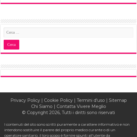
Privacy Policy
|
Cookie Policy
|
Termini d'uso
|
Sitemap
Chi Siamo
|
Contatta Vivere Meglio
© Copyright 2026, Tutti i diritti sono riservati
I contenuti del sito sono scritti puramente a carattere informativo e non
intendono sostituire il parere del proprio medico curante o di un
operatore sanitario, il loro scopo è fornire spunti all'utente da